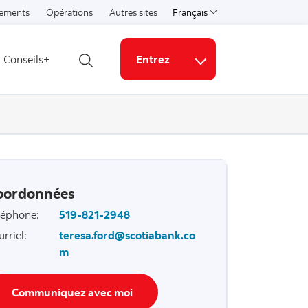
ements
Opérations
Autres sites
Français
Select a language
Conseils+
Entrez
Ouvrir la recherche
Liens connexes
oordonnées
léphone
:
519-821-2948
urriel
:
teresa.ford@scotiabank.co
m
Communiquez avec moi