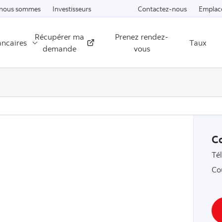
Passer au contenu
 nous sommes
Investisseurs
Contactez-nous
Emplac
Récupérer ma
Prenez rendez-
ancaires
Taux
Externe
demande
vous
C
Té
Co