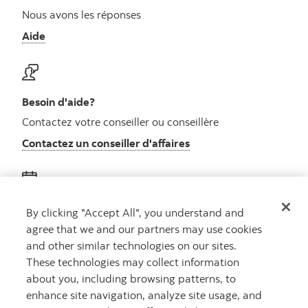
Nous avons les réponses
Aide
Besoin d'aide?
Contactez votre conseiller ou conseillère
Contactez un conseiller d'affaires
Obtenez des conseils
By clicking "Accept All", you understand and
agree that we and our partners may use cookies
Rencontrez un conseiller
and other similar technologies on our sites.
Prenez rendez-vous
These technologies may collect information
about you, including browsing patterns, to
enhance site navigation, analyze site usage, and