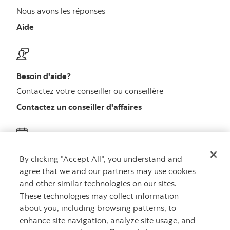
Nous avons les réponses
Aide
Besoin d'aide?
Contactez votre conseiller ou conseillère
Contactez un conseiller d'affaires
Obtenez des conseils
By clicking "Accept All", you understand and
agree that we and our partners may use cookies
Rencontrez un conseiller
and other similar technologies on our sites.
Prenez rendez-vous
These technologies may collect information
about you, including browsing patterns, to
enhance site navigation, analyze site usage, and