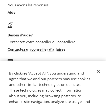
Nous avons les réponses
Aide
Besoin d'aide?
Contactez votre conseiller ou conseillère
Contactez un conseiller d'affaires
Obtenez des conseils
By clicking "Accept All", you understand and
agree that we and our partners may use cookies
Rencontrez un conseiller
and other similar technologies on our sites.
Prenez rendez-vous
These technologies may collect information
about you, including browsing patterns, to
enhance site navigation, analyze site usage, and