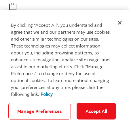
Obtenir des conseils
By clicking "Accept All", you understand and
Rencontrez un conseiller
agree that we and our partners may use cookies
Prenez rendez-vous
and other similar technologies on our sites.
These technologies may collect information
about you, including browsing patterns, to
enhance site navigation, analyze site usage, and
assist in our marketing efforts. Click "Manage
Preferences" to change or deny the use of
optional cookies. To learn more about changing
your preferences at any time, please click the
Carrières
Ma banque à moi
Notes juridiques
Confidentialité
following link.
Policy
Emplacements
Sécurité et fraude
Accessibilité
Paramètres des témoins
Manage Preferences
Accept All
© Banque Scotia. Tous droits réservés.