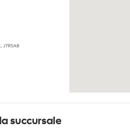
C, J7R5A8
la succursale