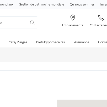
Passer au contenu
mondiaux
Gestion de patrimoine mondiale
Qui nous sommes
Inve
Emplacements
Contactez-
arch is available and can be access through arrow keys
Prêts/Marges
Prêts hypothécaires
Assurance
Conse