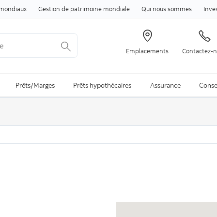
Passer au contenu
mondiaux
Gestion de patrimoine mondiale
Qui nous sommes
Inve
Emplacements
Contactez-
arch is available and can be access through arrow keys
Prêts/Marges
Prêts hypothécaires
Assurance
Conse