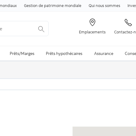
Passer au contenu
mondiaux
Gestion de patrimoine mondiale
Qui nous sommes
Inve
Emplacements
Contactez-
arch is available and can be access through arrow keys
Prêts/Marges
Prêts hypothécaires
Assurance
Conse