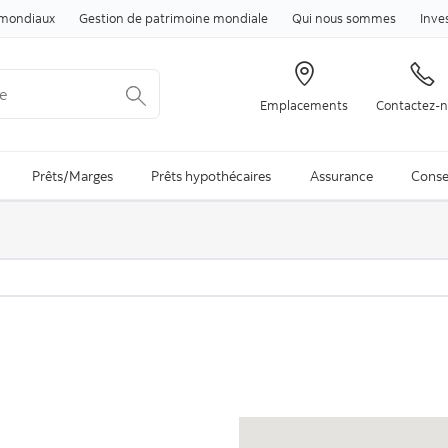
Passer au contenu
mondiaux
Gestion de patrimoine mondiale
Qui nous sommes
Inve
Emplacements
Contactez-
arch is available and can be access through arrow keys
Prêts/Marges
Prêts hypothécaires
Assurance
Conse