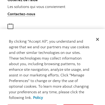
Les solutions qui vous conviennent
Autres numéros, contactez-nous par télé
Contactez-nous
Obtenir des conseils
By clicking "Accept All", you understand and
Rencontrez un conseiller
agree that we and our partners may use cookies
Prenez rendez-vous
and other similar technologies on our sites.
These technologies may collect information
about you, including browsing patterns, to
enhance site navigation, analyze site usage, and
assist in our marketing efforts. Click "Manage
Preferences" to change or deny the use of
optional cookies. To learn more about changing
your preferences at any time, please click the
Carrières
Ma banque à moi
Notes juridiques
Confidentialité
following link.
Policy
Emplacements
Sécurité et fraude
Accessibilité